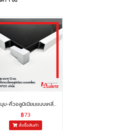
ค้า 1 ชิ้น
เข้ามุม-คิ้วอลูมิเนียมแบบเหลี่ยม (CN-TSAP Series)
฿73
สั่งซื้อสินค้า